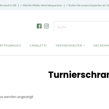
Versand in DE
|
✓ Werde Alfako Vertriebspartner
|
✓ Rufen Sie unsere Experten an: 0
SATTELWAGEN
CAVALETTI
TRENSENHALTER
DECKENH
Turnierschra
sse werden angezeigt