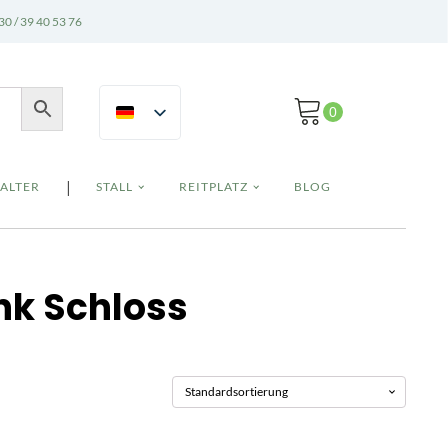
30 / 39 40 53 76
|
ALTER
STALL
REITPLATZ
BLOG
nk Schloss