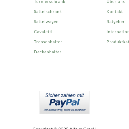
Turnierschrank
Über uns
Sattelschrank
Kontakt
Sattelwagen
Ratgeber
Cavaletti
Internatio
Trensenhalter
Produktka
Deckenhalter
Copyright © 2025 Alfako GmbH