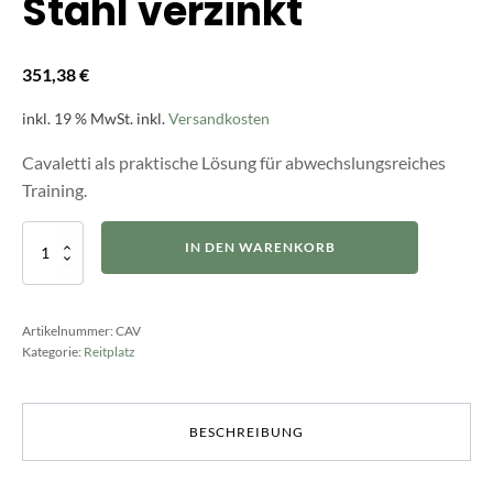
Stahl verzinkt
351,38
€
inkl. 19 % MwSt.
inkl.
Versandkosten
Cavaletti als praktische Lösung für abwechslungsreiches
Training.
CAVALETTI
IN DEN WARENKORB
4
Blöcke
/
2
Artikelnummer:
CAV
Paar
Kategorie:
Reitplatz
ohne
Stangen
/
Stahl
BESCHREIBUNG
verzinkt
Menge