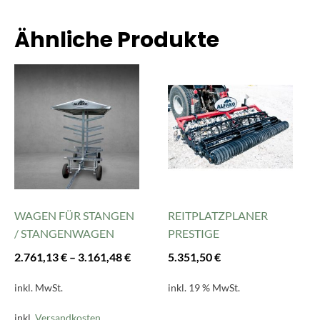
Ähnliche Produkte
Dieses
Produkt
weist
mehrere
Varianten
auf.
Die
Optionen
können
WAGEN FÜR STANGEN
REITPLATZPLANER
auf
/ STANGENWAGEN
PRESTIGE
der
2.761,13
€
–
3.161,48
€
5.351,50
€
Produktseite
gewählt
inkl. MwSt.
inkl. 19 % MwSt.
werden
inkl.
Versandkosten