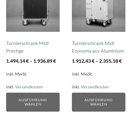
mehrere
mehrere
Varianten
Varianten
auf.
auf.
Die
Die
Optionen
Optionen
können
können
Turnierschrank Midi
Turnierschrank Midi
auf
auf
Prestige
Economy aus Aluminium
der
der
1.494,14
€
–
1.936,89
€
1.912,43
€
–
2.355,18
€
Produktseite
Produktseite
gewählt
gewählt
inkl. MwSt.
inkl. MwSt.
werden
werden
inkl.
Versandkosten
inkl.
Versandkosten
AUSFÜHRUNG
AUSFÜHRUNG
WÄHLEN
WÄHLEN