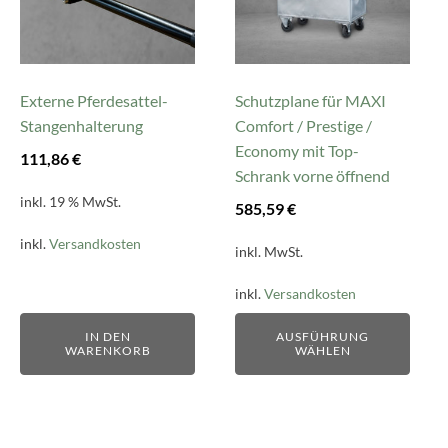
Varianten
auf.
Die
Optionen
können
Externe Pferdesattel-
Schutzplane für MAXI
auf
Stangenhalterung
Comfort / Prestige /
der
Economy mit Top-
111,86
€
Produktseite
Schrank vorne öffnend
gewählt
inkl. 19 % MwSt.
585,59
€
werden
inkl.
Versandkosten
inkl. MwSt.
inkl.
Versandkosten
IN DEN
AUSFÜHRUNG
WARENKORB
WÄHLEN