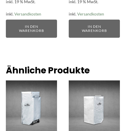
inkl. 19 % MwSt.
inkl. 19 % MwSt.
inkl.
Versandkosten
inkl.
Versandkosten
IN DEN
IN DEN
WARENKORB
WARENKORB
Ähnliche Produkte
Dieses
Dieses
Produkt
Produkt
weist
weist
mehrere
mehrere
Varianten
Varianten
auf.
auf.
Die
Die