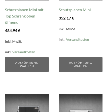
Optionen
Optionen
können
können
Schutzplanen Mini mit
Schutzplanen Mini
auf
auf
Top Schrank oben
352,17
€
der
der
öffnend
Produktseite
Produktseite
inkl. MwSt.
484,94
€
gewählt
gewählt
inkl.
Versandkosten
werden
werden
inkl. MwSt.
inkl.
Versandkosten
AUSFÜHRUNG
AUSFÜHRUNG
WÄHLEN
WÄHLEN
Dieses
Dieses
Produkt
Produkt
weist
weist