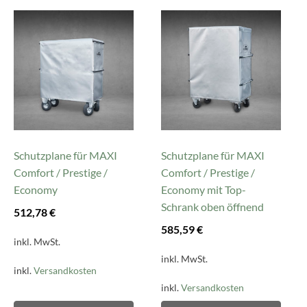
Dieses
Dieses
Produkt
Produkt
weist
weist
mehrere
mehrere
Varianten
Varianten
auf.
auf.
Die
Die
Optionen
Optionen
können
können
Schutzplane für MAXI
Schutzplane für MAXI
auf
auf
Comfort / Prestige /
Comfort / Prestige /
der
der
Economy
Economy mit Top-
Produktseite
Produktseite
Schrank oben öffnend
512,78
€
gewählt
gewählt
585,59
€
werden
werden
inkl. MwSt.
inkl. MwSt.
inkl.
Versandkosten
inkl.
Versandkosten