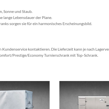
en, Sonne und Staub.
ne lange Lebensdauer der Plane.
ranks sorgen sie für ein harmonisches Erscheinungsbild.
en Kundenservice kontaktieren.
Die Lieferzeit kann je nach Lagerve
Comfort/Prestige/Economy Turnierschrank mit Top-Schrank.
Dieses
Produkt
weist
mehrere
Varianten