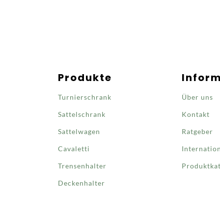
Produkte
Infor
Turnierschrank
Über uns
Sattelschrank
Kontakt
Sattelwagen
Ratgeber
Cavaletti
Internatio
Trensenhalter
Produktka
Deckenhalter