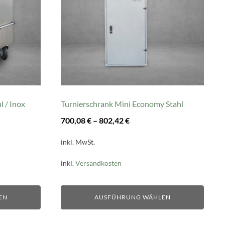
auf.
Die
Optionen
können
auf
der
Produktseite
gewählt
l / Inox
Turnierschrank Mini Economy Stahl
werden
700,08
€
–
802,42
€
inkl. MwSt.
inkl.
Versandkosten
EN
AUSFÜHRUNG WÄHLEN