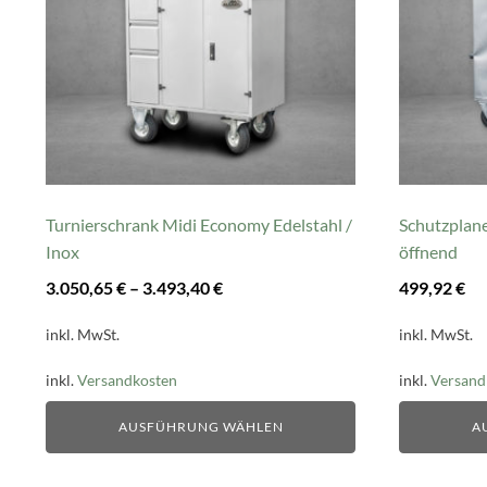
auf.
auf.
Die
Die
Optionen
Optionen
können
können
auf
auf
der
der
Produktseite
Produktsei
gewählt
gewählt
Turnierschrank Midi Economy Edelstahl /
Schutzplane
werden
werden
Inox
öffnend
3.050,65
€
–
3.493,40
€
499,92
€
inkl. MwSt.
inkl. MwSt.
inkl.
Versandkosten
inkl.
Versand
AUSFÜHRUNG WÄHLEN
A