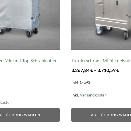
auf.
Die
Optionen
können
auf
der
te
Produktseite
gewählt
n Midi mit Top Schrank oben
Turnierschrank MIDI Edelstah
werden
3.267,84
€
–
3.710,59
€
inkl. MwSt.
inkl.
Versandkosten
kosten
USFÜHRUNG WÄHLEN
AUSFÜHRUNG WÄHL