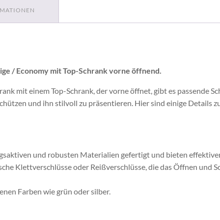
mit
RMATIONEN
Top-
Schrank
vorne
öffnend
Menge
ige / Economy mit Top-Schrank vorne öffnend.
nk mit einem Top-Schrank, der vorne öffnet, gibt es passende Sch
ützen und ihn stilvoll zu präsentieren. Hier sind einige Details 
gsaktiven und robusten Materialien gefertigt und bieten effekti
ische Klettverschlüsse oder Reißverschlüsse, die das Öffnen und Sc
denen Farben wie grün oder silber.