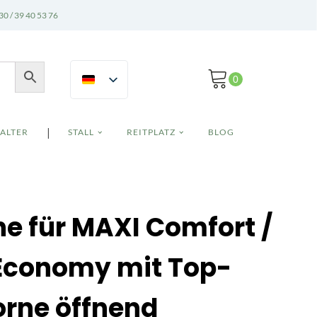
30 / 39 40 53 76
|
ALTER
STALL
REITPLATZ
BLOG
e für MAXI Comfort /
 Economy mit Top-
orne öffnend