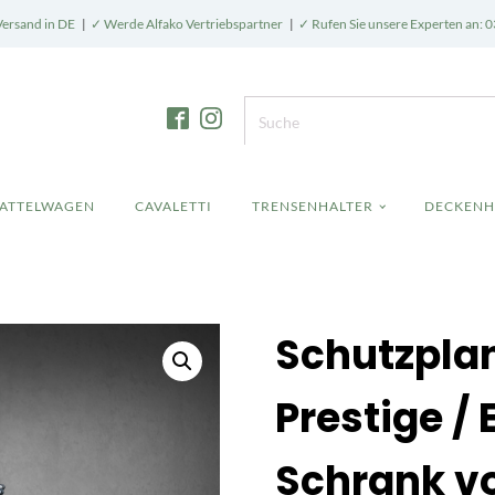
Versand in DE
|
✓ Werde Alfako Vertriebspartner
|
✓ Rufen Sie unsere Experten an: 0
SATTELWAGEN
CAVALETTI
TRENSENHALTER
DECKENH
Schutzplan
Prestige /
Schrank v