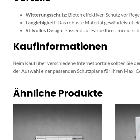
Witterungsschutz
: Bieten effektiven Schutz vor Reg
Langlebigkeit
: Das robuste Material gewährleistet ei
Stilvolles Design
: Passend zur Farbe Ihres Turniersch
Kaufinformationen
Beim Kauf über verschiedene Internetportale sollten Sie d
der Auswahl einer passenden Schutzplane für Ihren Maxi 
Ähnliche Produkte
Dieses
Dieses
Produkt
Produkt
weist
weist
mehrere
mehrere
Varianten
Varianten