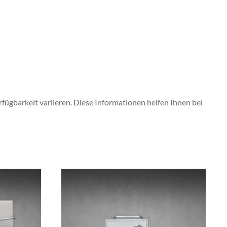
rfügbarkeit variieren.
Diese Informationen helfen Ihnen bei
Dieses
Produkt
weist
mehrere
Varianten