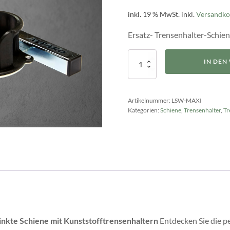
inkl. 19 % MwSt.
inkl.
Versandko
Ersatz- Trensenhalter-Schien
TRENSENHALTER-
IN DE
SCHIENE
FÜR
TURNIERSCHRÄNKE
MAXI
Artikelnummer:
LSW-MAXI
Menge
Kategorien:
Schiene
,
Trensenhalter
,
Tr
nkte Schiene mit Kunststofftrensenhaltern
Entdecken Sie die p