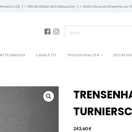
Versand in DE
|
✓ Werde Alfako Vertriebspartner
|
✓ Rufen Sie unsere Experten an: 0
SATTELWAGEN
CAVALETTI
TRENSENHALTER
DECKENH
TRENSENHA
TURNIERS
243,60
€