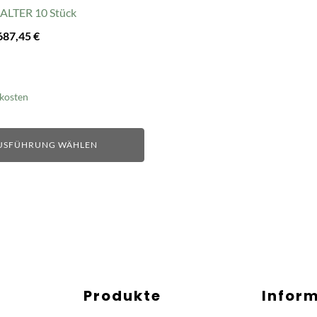
LTER 10 Stück
687,45
€
kosten
USFÜHRUNG WÄHLEN
Produkte
Infor