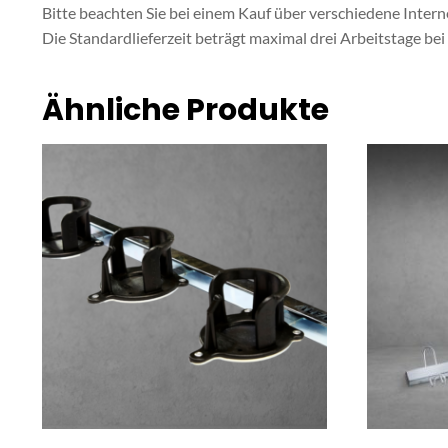
Bitte beachten Sie bei einem Kauf über verschiedene Inter
Die Standardlieferzeit beträgt maximal drei Arbeitstage bei
Ähnliche Produkte
Dieses
Produkt
weist
mehrere
Varianten
auf.
Die
Optionen
können
auf
der
Produktsei