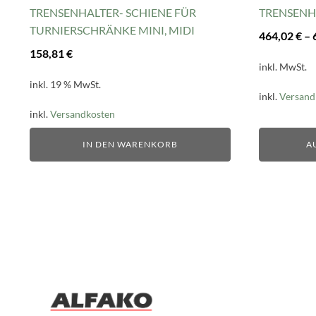
gewählt
TRENSENHALTER- SCHIENE FÜR
TRENSENHA
werden
TURNIERSCHRÄNKE MINI, MIDI
464,02
€
–
158,81
€
inkl. MwSt.
inkl. 19 % MwSt.
inkl.
Versand
inkl.
Versandkosten
IN DEN WARENKORB
A